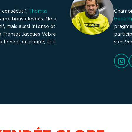
 consécutif,
Thomas
Champi
ambitions élevées. Né à
Goodch
if, mais aussi intense et
pragmat
a Transat Jacques Vabre
partici
 le vent en poupe, et il
son 35e