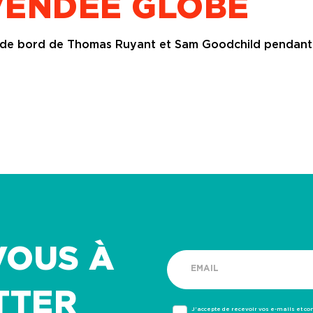
VENDÉE GLOBE
 de bord de Thomas Ruyant et Sam Goodchild pendant
VOUS À
TTER
J’accepte de recevoir vos e-mails et c