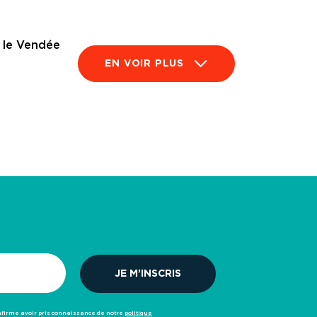
 le Vendée
EN VOIR PLUS
onfirme avoir pris connaissance de notre
politique