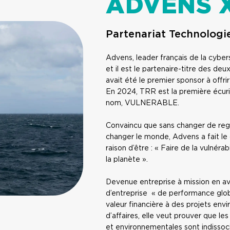
ADVENS 
Partenariat Technologi
Advens, leader français de la cybe
et il est le partenaire-titre des
avait été le premier sponsor à offrir 
En 2024, TRR est la première écur
nom, VULNERABLE.
Convaincu que sans changer de regar
changer le monde, Advens a fait le 
raison d’être : « Faire de la vulnér
la planète ».
Devenue entreprise à mission en av
d’entreprise « de performance glob
valeur financière à des projets en
d’affaires, elle veut prouver que le
et environnementales sont indissoc