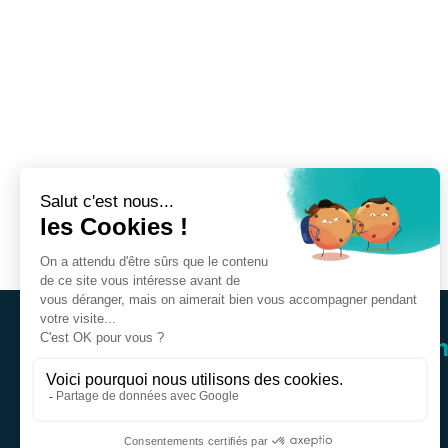
Une idée, une suggestion,
Ecrivez-nous.
contact@vulnerable.org